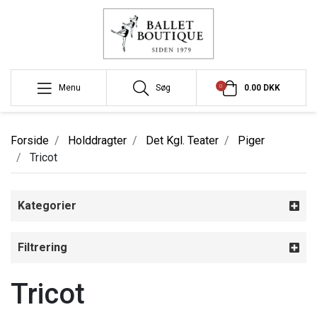
0
Menu
Søg
0.00 DKK
Forside
Holddragter
Det Kgl. Teater
Piger
Tricot
Kategorier
Filtrering
Tricot