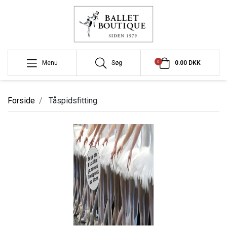
0
Menu
Søg
0.00 DKK
Forside
Tåspidsfitting