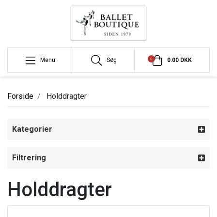
0
Menu
Søg
0.00 DKK
Forside
Holddragter
Kategorier
Filtrering
Holddragter