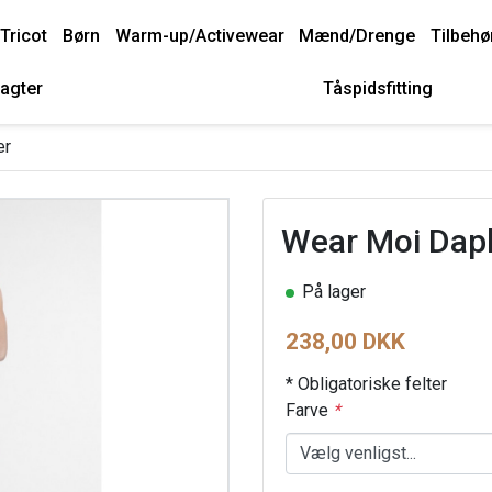
Tricot
Børn
Warm-up/Activewear
Mænd/Drenge
Tilbehø
agter
Tåspidsfitting
er
Wear Moi Daph
På lager
238,00 DKK
* Obligatoriske felter
Farve
*