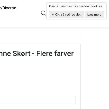
Denne hjemmeside anvender cookies.
r/Diverse
0
Søg
0.00 DKK
OK, så ved jeg det.
Læs mere
ne Skørt - Flere farver