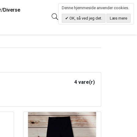
Denne hjemmeside anvender cookies.
r/Diverse
0
Søg
0.00 DKK
OK, så ved jeg det.
Læs mere
4 vare(r)