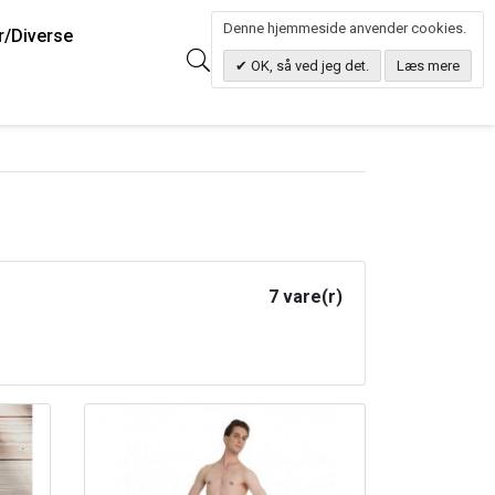
Denne hjemmeside anvender cookies.
r/Diverse
0
Søg
0.00 DKK
OK, så ved jeg det.
Læs mere
7 vare(r)