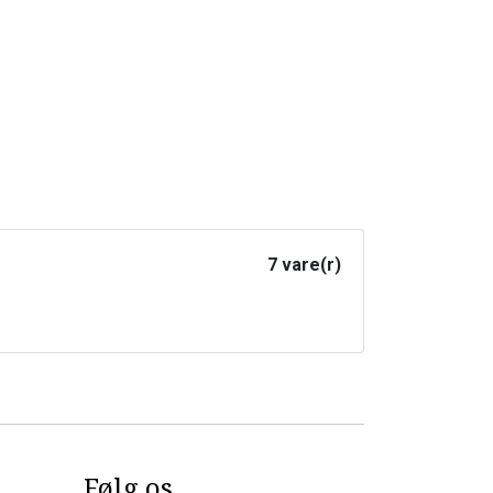
7 vare(r)
Følg os