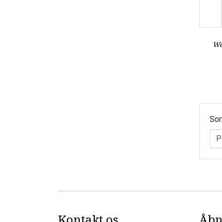
We
Sor
Kontakt os
Åbn