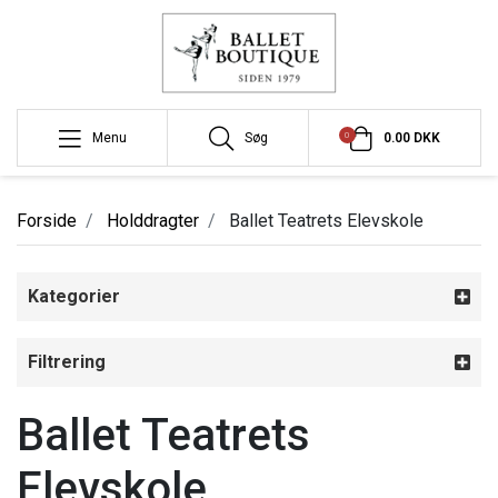
0
Menu
Søg
0.00 DKK
Forside
Holddragter
Ballet Teatrets Elevskole
Kategorier
Filtrering
Ballet Teatrets
Elevskole