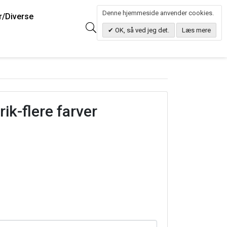
Denne hjemmeside anvender cookies.
r/Diverse
0
Søg
0.00 DKK
OK, så ved jeg det.
Læs mere
rik-flere farver