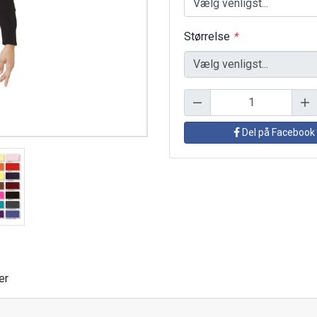
Størrelse
*
Del på Facebook
er