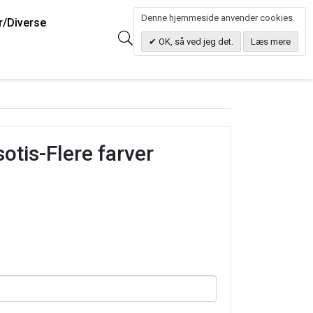
Denne hjemmeside anvender cookies.
r/Diverse
0
Søg
0.00 DKK
OK, så ved jeg det.
Læs mere
otis-Flere farver