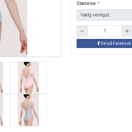
Størrelse
*
Del på Facebook