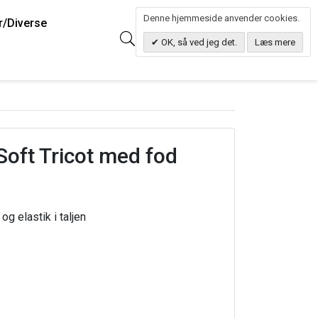
Denne hjemmeside anvender cookies.
r/Diverse
0
Søg
0.00 DKK
OK, så ved jeg det.
Læs mere
Soft Tricot med fod
og elastik i taljen