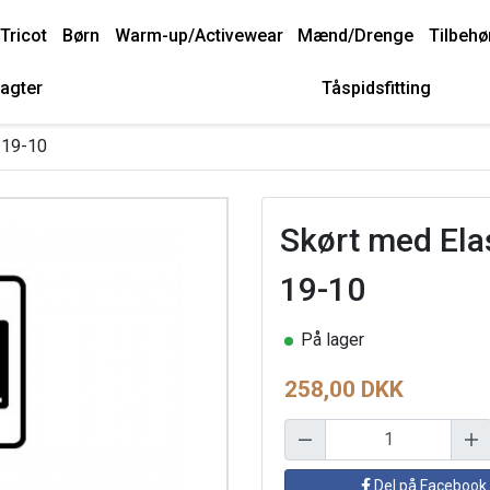
Tricot
Børn
Warm-up/Activewear
Mænd/Drenge
Tilbehø
agter
Tåspidsfitting
 19-10
Skørt med Ela
19-10
På lager
258,00 DKK
Del på Facebook