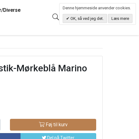
Denne hjemmeside anvender cookies.
r/Diverse
0
Søg
0.00 DKK
OK, så ved jeg det.
Læs mere
stik-Mørkeblå Marino
Føj til kurv
Del på Twitter