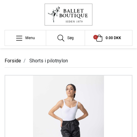
0
Menu
Søg
0.00 DKK
Forside
Shorts i pilotnylon