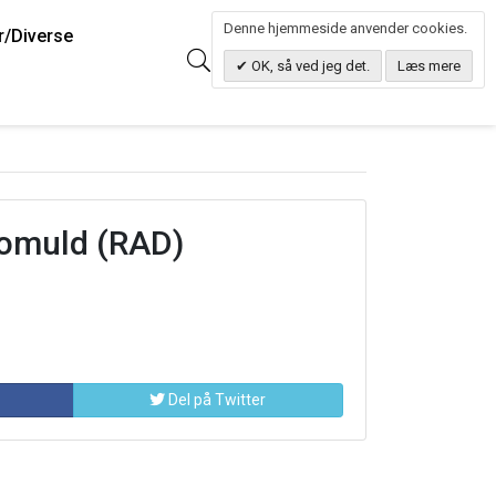
Denne hjemmeside anvender cookies.
r/Diverse
0
Søg
0.00 DKK
OK, så ved jeg det.
Læs mere
 bomuld (RAD)
Del på Twitter