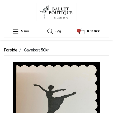
0
Menu
Søg
0.00 DKK
Forside
Gavekort 50kr