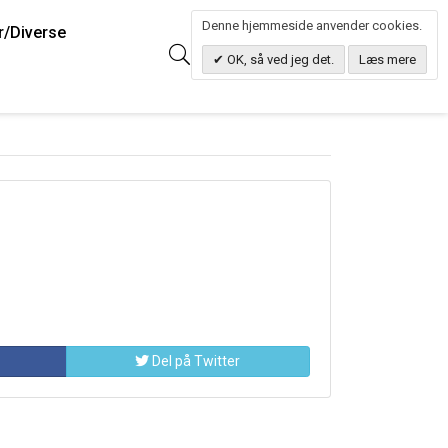
Denne hjemmeside anvender cookies.
r/Diverse
0
Søg
0.00 DKK
OK, så ved jeg det.
Læs mere
Del på Twitter