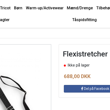
Tricot
Børn
Warm-up/Activewear
Mænd/Drenge
Tilbehø
agter
Tåspidsfitting
Flexistretcher
Ikke på lager
688,00 DKK
Del på Facebook