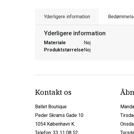
Yderligere information
Bedømmels
Yderligere information
Materiale
Nej
Produktstørrelse
Nej
Kontakt os
Åbn
Ballet Boutique
Manda
Peder Skrams Gade 10
Tirsda
1054 København K.
Onsda
Telefon: 33 11 08 52
Torsda