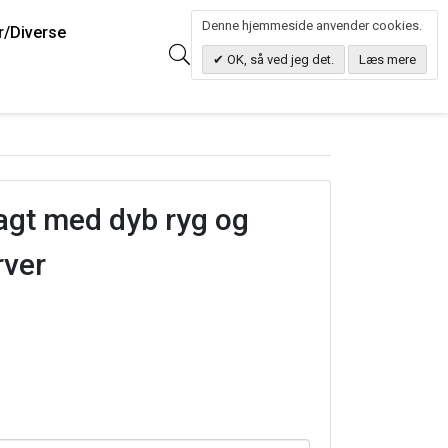
Denne hjemmeside anvender cookies.
r/Diverse
0
Søg
0.00 DKK
OK, så ved jeg det.
Læs mere
agt med dyb ryg og
rver