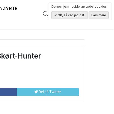
Denne hjemmeside anvender cookies.
r/Diverse
0
Søg
0.00 DKK
OK, så ved jeg det.
Læs mere
Skørt-Hunter
Del på Twitter