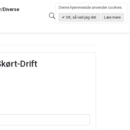
Denne hjemmeside anvender cookies.
r/Diverse
0
Søg
0.00 DKK
OK, så ved jeg det.
Læs mere
kørt-Drift