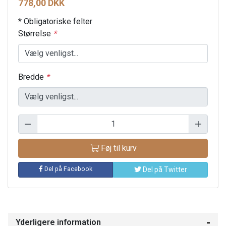
778,00 DKK
* Obligatoriske felter
Størrelse
*
Bredde
*
Føj til kurv
Del på Facebook
Del på Twitter
Yderligere information