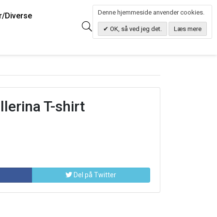
Denne hjemmeside anvender cookies.
r/Diverse
0
Søg
0.00 DKK
OK, så ved jeg det.
Læs mere
lerina T-shirt
Del på Twitter