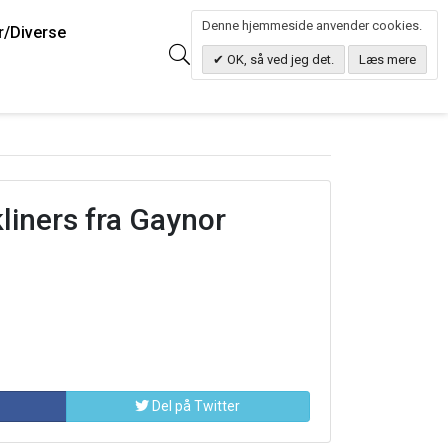
Denne hjemmeside anvender cookies.
r/Diverse
0
Søg
0.00 DKK
OK, så ved jeg det.
Læs mere
liners fra Gaynor
Del på Twitter