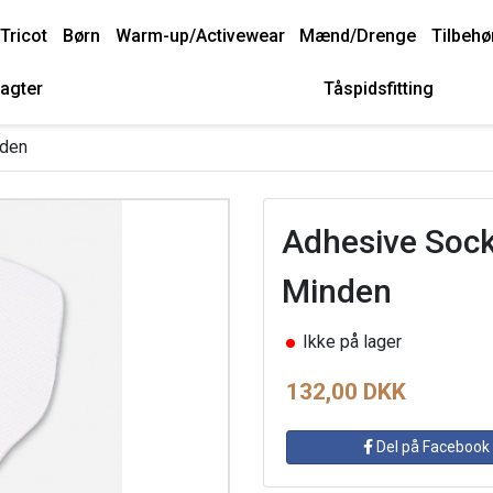
Tricot
Børn
Warm-up/Activewear
Mænd/Drenge
Tilbehø
agter
Tåspidsfitting
nden
Adhesive Sock
Minden
Ikke på lager
132,00 DKK
Del på Facebook